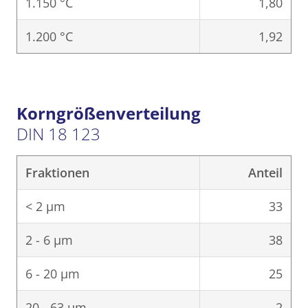
1.150 °C
1,80
1.200 °C
1,92
Korngrößenverteilung
DIN 18 123
Fraktionen
Anteil
< 2 μm
33
2 - 6 μm
38
6 - 20 μm
25
20 - 63 μm
2