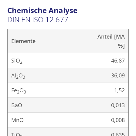
Chemische Analyse
DIN EN ISO 12 677
Anteil [MA
Elemente
%]
SiO
46,87
2
AI
O
36,09
2
3
Fe
O
1,52
2
3
BaO
0,013
MnO
0,008
TiO
0,635