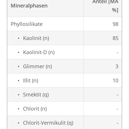
Anteil [MA
Mineralphasen
%]
Phyllosilikate
98
Kaolinit (n)
85
Kaolinit-D (n)
-
Glimmer (n)
3
Illit (n)
10
Smektit (q)
-
Chlorit (n)
-
Chlorit-Vermikulit (q)
-