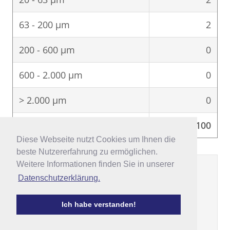
63 - 200 μm
2
200 - 600 μm
0
600 - 2.000 μm
0
> 2.000 μm
0
Σ
100
Diese Webseite nutzt Cookies um Ihnen die
Diese Webseite nutzt Cookies um Ihnen die
beste Nutzererfahrung zu ermöglichen.
beste Nutzererfahrung zu ermöglichen.
Weitere Informationen finden Sie in unserer
Weitere Informationen finden Sie in unserer
Datenschutzerklärung.
Datenschutzerklärung.
Darstellung nach Winkler &
Stein
Ich habe verstanden!
Ich habe verstanden!