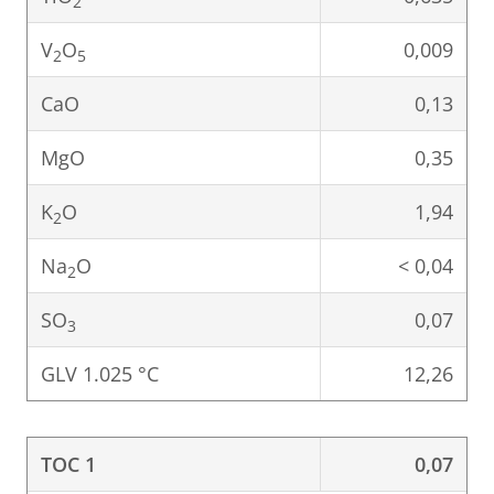
2
V
O
0,009
2
5
CaO
0,13
MgO
0,35
K
O
1,94
2
Na
O
< 0,04
2
SO
0,07
3
GLV 1.025 °C
12,26
TOC 1
0,07