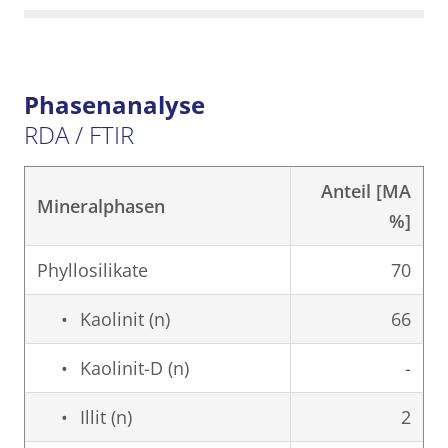
Phasenanalyse
RDA / FTIR
Anteil [MA
Mineralphasen
%]
Phyllosilikate
70
Kaolinit (n)
66
Kaolinit-D (n)
-
Illit (n)
2