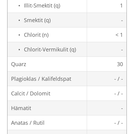
Illit-Smektit (q)
1
Smektit (q)
-
Chlorit (n)
< 1
Chlorit-Vermikulit (q)
-
Quarz
30
Plagioklas / Kalifeldspat
- / -
Calcit / Dolomit
- / -
Hämatit
-
Anatas / Rutil
- / -