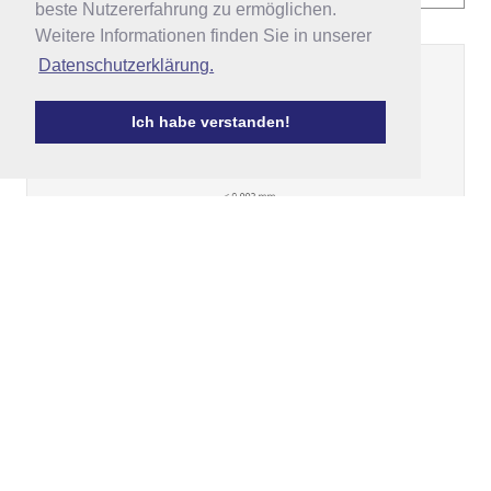
beste Nutzererfahrung zu ermöglichen.
beste Nutzererfahrung zu ermöglichen.
Weitere Informationen finden Sie in unserer
Weitere Informationen finden Sie in unserer
Datenschutzerklärung.
Datenschutzerklärung.
Darstellung nach Winkler &
Ich habe verstanden!
Ich habe verstanden!
Stein