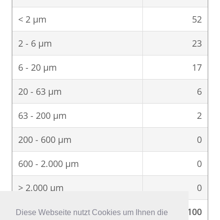
< 2 μm
52
2 - 6 μm
23
6 - 20 μm
17
20 - 63 μm
6
63 - 200 μm
2
200 - 600 μm
0
600 - 2.000 μm
0
> 2.000 μm
0
Σ
100
Diese Webseite nutzt Cookies um Ihnen die
Diese Webseite nutzt Cookies um Ihnen die