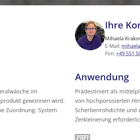
Ihre Ko
Mihaela Krak
E-Mail:
mihaela
Fon:
+49 551 5
Anwendung
ineralwäsche im
Prädestiniert als mittelp
nprodukt gewonnen wird.
von hochporosierten Hi
che Zuordnung: System
Scherbenrohdichte und d
Zerkleinerung erforderl