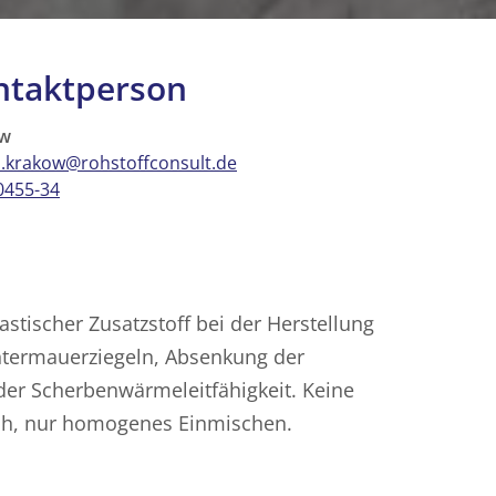
ntaktperson
ow
.krakow@rohstoffconsult.de
0455-34
lastischer Zusatzstoff bei der Herstellung
ntermauerziegeln, Absenkung der
er Scherbenwärmeleitfähigkeit. Keine
ich, nur homogenes Einmischen.