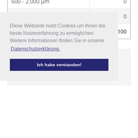
600 - 2.000 μm
0
> 2.000 μm
0
Diese Webseite nutzt Cookies um Ihnen die
Diese Webseite nutzt Cookies um Ihnen die
Σ
100
beste Nutzererfahrung zu ermöglichen.
beste Nutzererfahrung zu ermöglichen.
Weitere Informationen finden Sie in unserer
Weitere Informationen finden Sie in unserer
Datenschutzerklärung.
Datenschutzerklärung.
Ich habe verstanden!
Ich habe verstanden!
Darstellung nach Winkler &
Stein