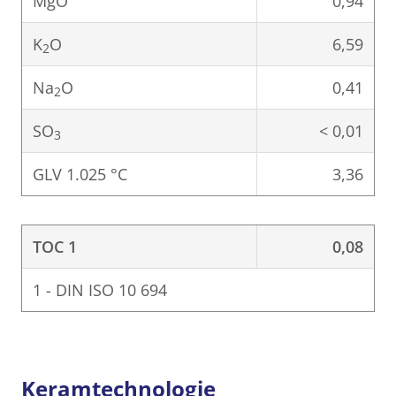
MgO
0,94
K
O
6,59
2
Na
O
0,41
2
SO
< 0,01
3
GLV 1.025 °C
3,36
TOC 1
0,08
1 - DIN ISO 10 694
Keramtechnologie