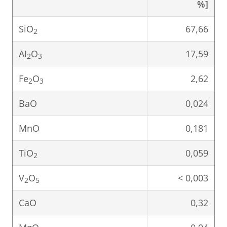
%]
SiO
67,66
2
AI
O
17,59
2
3
Fe
O
2,62
2
3
BaO
0,024
MnO
0,181
TiO
0,059
2
V
O
< 0,003
2
5
CaO
0,32