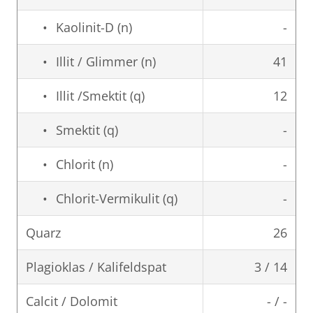
Kaolinit-D (n)
-
Illit / Glimmer (n)
41
Illit /Smektit (q)
12
Smektit (q)
-
Chlorit (n)
-
Chlorit-Vermikulit (q)
-
Quarz
26
Plagioklas / Kalifeldspat
3 / 14
Calcit / Dolomit
- / -