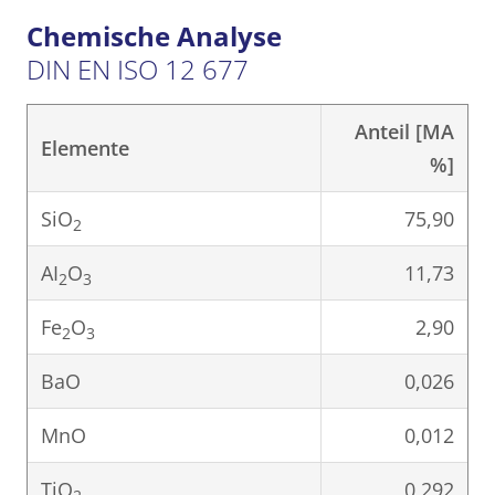
Chemische Analyse
DIN EN ISO 12 677
Anteil [MA
Elemente
%]
SiO
75,90
2
AI
O
11,73
2
3
Fe
O
2,90
2
3
BaO
0,026
MnO
0,012
TiO
0,292