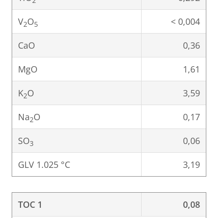
2
V
O
< 0,004
2
5
CaO
0,36
MgO
1,61
K
O
3,59
2
Na
O
0,17
2
SO
0,06
3
GLV 1.025 °C
3,19
TOC 1
0,08