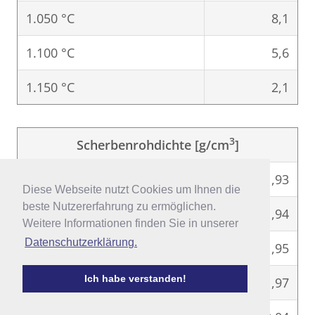
1.050 °C
8,1
1.100 °C
5,6
1.150 °C
2,1
3
Scherbenrohdichte [g/cm
]
900 °C
1,93
Diese Webseite nutzt Cookies um Ihnen die
Diese Webseite nutzt Cookies um Ihnen die
beste Nutzererfahrung zu ermöglichen.
beste Nutzererfahrung zu ermöglichen.
950 °C
1,94
Weitere Informationen finden Sie in unserer
Weitere Informationen finden Sie in unserer
Datenschutzerklärung.
Datenschutzerklärung.
1.000 °C
1,95
Ich habe verstanden!
Ich habe verstanden!
1.050 °C
1,97