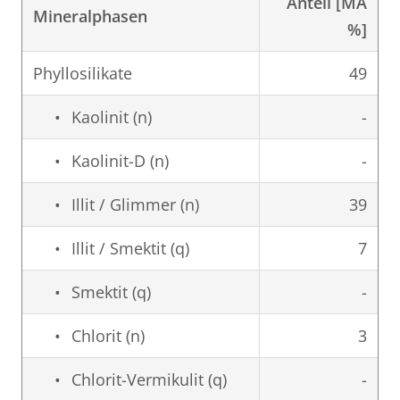
Anteil [MA
Mineralphasen
%]
Phyllosilikate
49
Kaolinit (n)
-
Kaolinit-D (n)
-
Illit / Glimmer (n)
39
Illit / Smektit (q)
7
Smektit (q)
-
Chlorit (n)
3
Chlorit-Vermikulit (q)
-