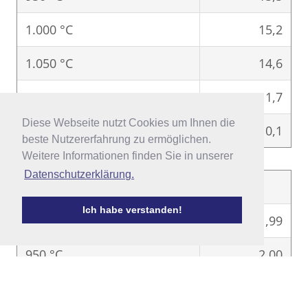
1.000 °C
15,2
1.050 °C
14,6
1.100 °C
11,7
Diese Webseite nutzt Cookies um Ihnen die
Diese Webseite nutzt Cookies um Ihnen die
1.150 °C
0,1
beste Nutzererfahrung zu ermöglichen.
beste Nutzererfahrung zu ermöglichen.
Weitere Informationen finden Sie in unserer
Weitere Informationen finden Sie in unserer
Datenschutzerklärung.
Datenschutzerklärung.
3
Scherbenrohdichte [g/cm
]
Ich habe verstanden!
Ich habe verstanden!
900 °C
1,99
950 °C
2,00
1.000 °C
2,00