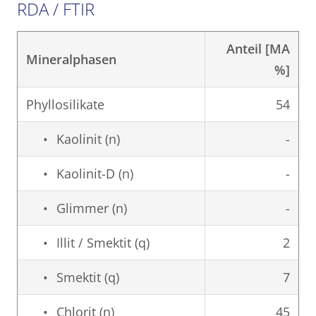
RDA / FTIR
Anteil [MA
Mineralphasen
%]
Phyllosilikate
54
Kaolinit (n)
-
Kaolinit-D (n)
-
Glimmer (n)
-
Illit / Smektit (q)
2
Smektit (q)
7
Chlorit (n)
45