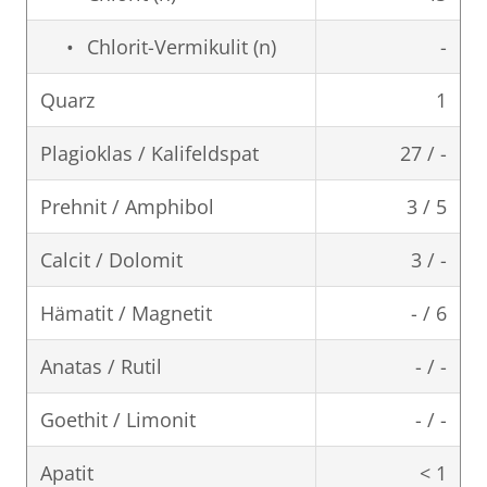
Chlorit-Vermikulit (n)
-
Quarz
1
Plagioklas / Kalifeldspat
27 / -
Prehnit / Amphibol
3 / 5
Calcit / Dolomit
3 / -
Hämatit / Magnetit
- / 6
Anatas / Rutil
- / -
Goethit / Limonit
- / -
Apatit
< 1