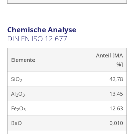
Chemische Analyse
DIN EN ISO 12 677
Anteil [MA
Elemente
%]
SiO
42,78
2
AI
O
13,45
2
3
Fe
O
12,63
2
3
BaO
0,010