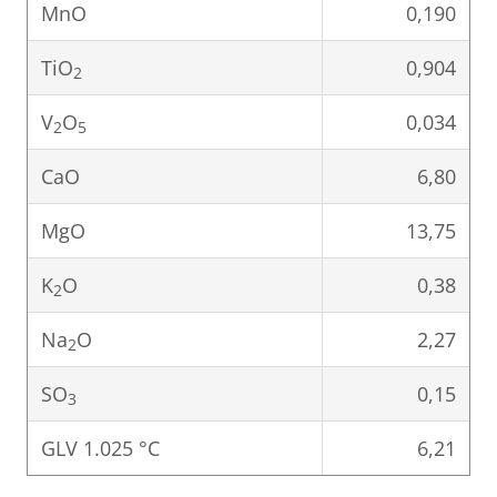
MnO
0,190
TiO
0,904
2
V
O
0,034
2
5
CaO
6,80
MgO
13,75
K
O
0,38
2
Na
O
2,27
2
SO
0,15
3
GLV 1.025 °C
6,21