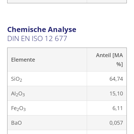
Chemische Analyse
DIN EN ISO 12 677
Anteil [MA
Elemente
%]
SiO
64,74
2
AI
O
15,10
2
3
Fe
O
6,11
2
3
BaO
0,057