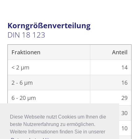
Korngrößenverteilung
DIN 18 123
Fraktionen
Anteil
< 2 μm
14
2 - 6 μm
16
6 - 20 μm
29
20 - 63 μm
30
Diese Webseite nutzt Cookies um Ihnen die
Diese Webseite nutzt Cookies um Ihnen die
beste Nutzererfahrung zu ermöglichen.
beste Nutzererfahrung zu ermöglichen.
63 - 200 μm
10
Weitere Informationen finden Sie in unserer
Weitere Informationen finden Sie in unserer