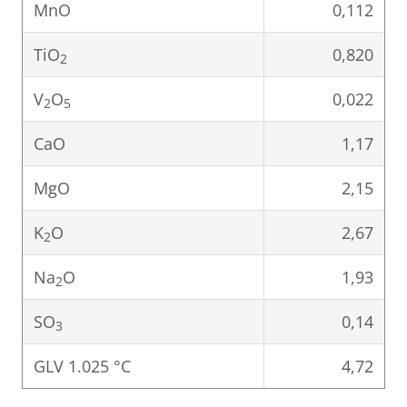
MnO
0,112
TiO
0,820
2
V
O
0,022
2
5
CaO
1,17
MgO
2,15
K
O
2,67
2
Na
O
1,93
2
SO
0,14
3
GLV 1.025 °C
4,72