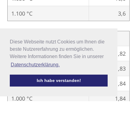
1.100 °C
3,6
3
Scherbenrohdichte [g/cm
]
Diese Webseite nutzt Cookies um Ihnen die
Diese Webseite nutzt Cookies um Ihnen die
beste Nutzererfahrung zu ermöglichen.
beste Nutzererfahrung zu ermöglichen.
850 °C
1,82
Weitere Informationen finden Sie in unserer
Weitere Informationen finden Sie in unserer
Datenschutzerklärung.
Datenschutzerklärung.
900 °C
1,83
Ich habe verstanden!
Ich habe verstanden!
950 °C
1,84
1.000 °C
1,84
1.050 °C
1,92
1.100 °C
2,50