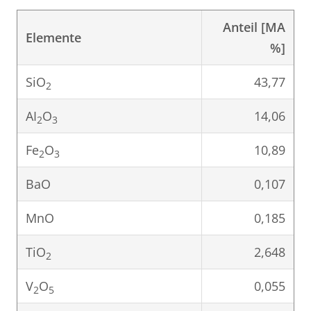
Anteil [MA
Elemente
%]
SiO
43,77
2
AI
O
14,06
2
3
Fe
O
10,89
2
3
BaO
0,107
MnO
0,185
TiO
2,648
2
V
O
0,055
2
5