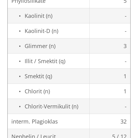
Phyllosilikate
5
Kaolinit (n)
-
Kaolinit-D (n)
-
Glimmer (n)
3
Illit / Smektit (q)
-
Smektit (q)
1
Chlorit (n)
1
Chlorit-Vermikulit (n)
-
interm. Plagioklas
32
Nephelin / Leucit
5 / 12