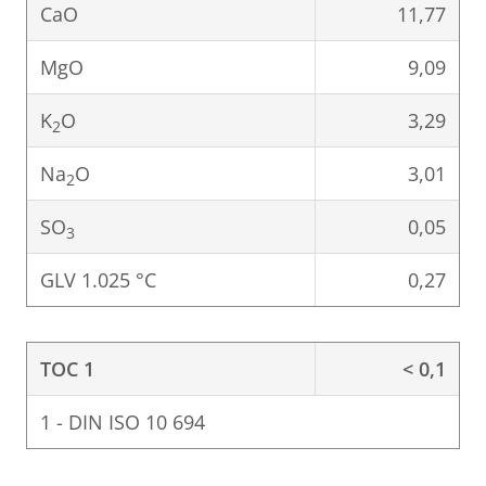
CaO
11,77
MgO
9,09
K
O
3,29
2
Na
O
3,01
2
SO
0,05
3
GLV 1.025 °C
0,27
TOC 1
< 0,1
1 - DIN ISO 10 694