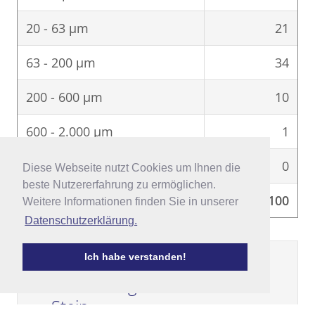
20 - 63 μm
21
63 - 200 μm
34
200 - 600 μm
10
600 - 2.000 μm
1
> 2.000 μm
0
Diese Webseite nutzt Cookies um Ihnen die
Diese Webseite nutzt Cookies um Ihnen die
beste Nutzererfahrung zu ermöglichen.
beste Nutzererfahrung zu ermöglichen.
Σ
100
Weitere Informationen finden Sie in unserer
Weitere Informationen finden Sie in unserer
Datenschutzerklärung.
Datenschutzerklärung.
Ich habe verstanden!
Ich habe verstanden!
Darstellung nach Winkler &
Stein