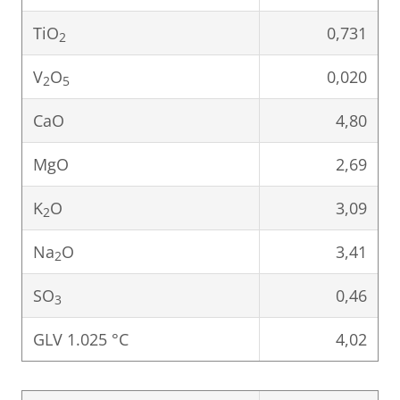
TiO
0,731
2
V
O
0,020
2
5
CaO
4,80
MgO
2,69
K
O
3,09
2
Na
O
3,41
2
SO
0,46
3
GLV 1.025 °C
4,02