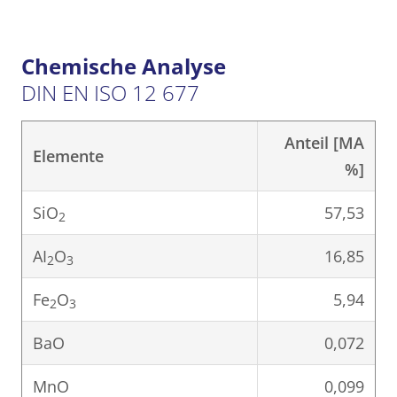
Chemische Analyse
DIN EN ISO 12 677
Anteil [MA
Elemente
%]
SiO
57,53
2
AI
O
16,85
2
3
Fe
O
5,94
2
3
BaO
0,072
MnO
0,099