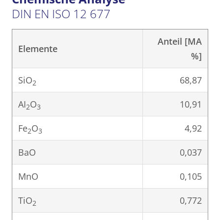
DIN EN ISO 12 677
Anteil [MA
Elemente
%]
SiO
68,87
2
AI
O
10,91
2
3
Fe
O
4,92
2
3
BaO
0,037
MnO
0,105
TiO
0,772
2