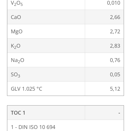
V
O
0,010
2
5
CaO
2,66
MgO
2,72
K
O
2,83
2
Na
O
0,76
2
SO
0,05
3
GLV 1.025 °C
5,12
TOC 1
-
1 - DIN ISO 10 694