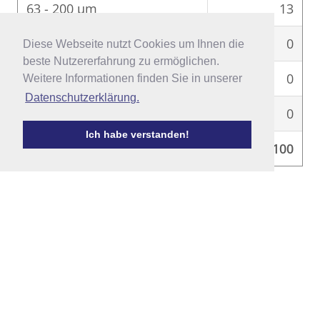
63 - 200 μm
13
200 - 600 μm
0
Diese Webseite nutzt Cookies um Ihnen die
Diese Webseite nutzt Cookies um Ihnen die
beste Nutzererfahrung zu ermöglichen.
beste Nutzererfahrung zu ermöglichen.
600 - 2.000 μm
0
Weitere Informationen finden Sie in unserer
Weitere Informationen finden Sie in unserer
Datenschutzerklärung.
Datenschutzerklärung.
> 2.000 μm
0
Ich habe verstanden!
Ich habe verstanden!
Σ
100
Darstellung nach Winkler &
Stein