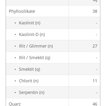
Phyllosilikate
38
Kaolinit (n)
-
Kaolinit-D (n)
-
Illit / Glimmer (n)
27
Illit / Smektit (q)
-
Smektit (q)
-
Chlorit (n)
11
Serpentin (n)
-
Quarz
46